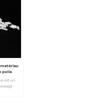
 matériau
 polie
 de roche
ue est un
olissage
age
la finition
cations
du support