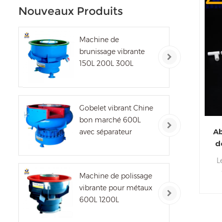
Nouveaux Produits
Machine de
brunissage vibrante
150L 200L 300L
Gobelet vibrant Chine
bon marché 600L
Ab
avec séparateur
d
d
L
Machine de polissage
vibrante pour métaux
pr
600L 1200L
mé