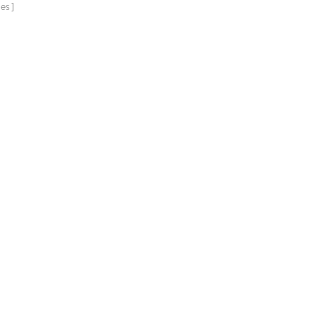
es
ons produit
uretés, y
olissage ,
le.