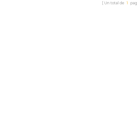
Un total de
1
pag
 fine et dure, nous avons produit
est fine et dure, nous av
ifférentes formes et duretés, y
différentes formes et d
pris des billes de polissage, un
compris des billes de p
cylindre et un triangle.
cylindre et triang