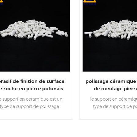
rasif de finition de surface
polissage céramique
e roche en pierre polonais
de meulage pierre
e matériel de meulage en
finition de surface
e support en céramique est un
le support en céramiq
céramique de polissage
abrasif
type de support de polissage
type de support de p
adapté au polissage fin,
adapté au poliss
incipalement pour la finition de
fin,principalement pour 
surface des applications
de surface des appli
talliques. La surface du support
métalliques.la surface 