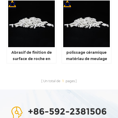
Abrasif de finition de
polissage céramique
surface de roche en
matériau de meulage
pierre polonais de
pierre polie finition de
matériel de meulage en
surface de roche abrasif
céramique de polissage
Un total de
1
pages
+86-592-2381506