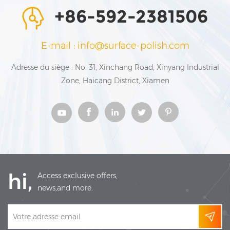
+86-592-2381506
E-mail : info@surface-polish.com
Adresse du siège : No. 31, Xinchang Road, Xinyang Industrial
Zone, Haicang District, Xiamen
hi,
Access exclusive offers,
news,and more.