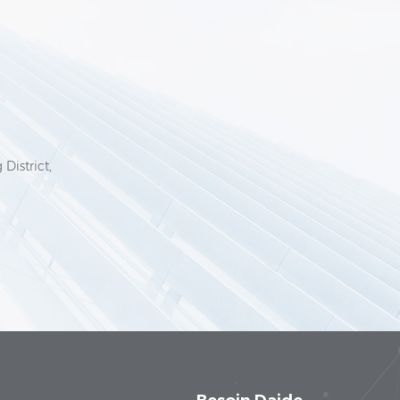
6
District,