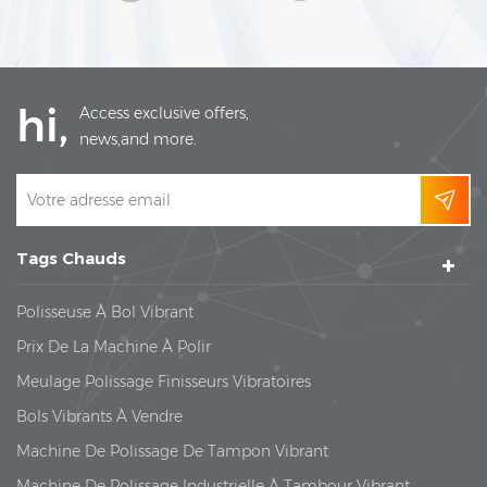
(mm/pouce) 1300*850*750 / 51,2*33,5*29,5 1300*850*750 /
51,2*33,5*29,5 2000*850*750 / 78,7*33,5*29,5 2000*850*750 /
78,7*33,5*29,5 2500*850*750 / 98,4*33,5*29,5 2500*850*750 /
98,4*33,5*29,5 Poids de la machine (kg/lb) 350 / 771,6 350 /
771,6 600 / 1322,8 600 / 1322,8 800 / 1763.7 800 / 1763.7
hi,
Access exclusive offers,
Puissance (kW) 4 5.5 6 11 12 16.5 Vitesse (tr/min) 0 -1800 0
-1800 0 -1800 0 -1800 0 -1800 0 -1800 * Tension standard :
news,and more.
380 V. Machines de finition de masse et supports
de culbutage Polisseuse magnétique 8 - 10 kg Finisseur
magnétique OBD-360D Machine de polissage magnétique
OBD-100 Machine de finition magnétique OBD-30
Tags Chauds
Polisseuse À Bol Vibrant
Prix De La Machine À Polir
Meulage Polissage Finisseurs Vibratoires
Bols Vibrants À Vendre
Machine De Polissage De Tampon Vibrant
Machine De Polissage Industrielle À Tambour Vibrant