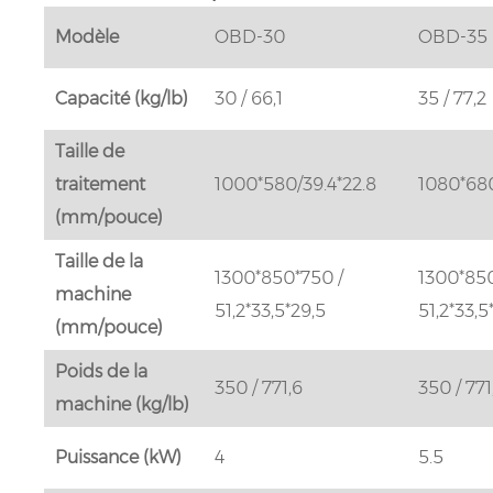
Modèle
OBD-30
OBD-35
Capacité (kg/lb)
30 / 66,1
35 / 77,2
Taille de
traitement
1000*580/39.4*22.8
1080*680
(mm/pouce)
Taille de la
1300*850*750 /
1300*850
machine
51,2*33,5*29,5
51,2*33,5
(mm/pouce)
Poids de la
350 / 771,6
350 / 771
machine (kg/lb)
Puissance (kW)
4
5.5