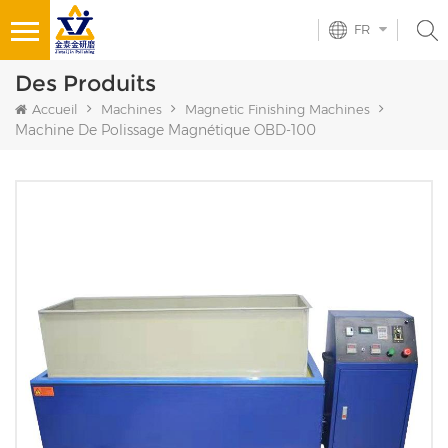
FR
Des Produits
Accueil
Machines
Magnetic Finishing Machines
Machine De Polissage Magnétique OBD-100