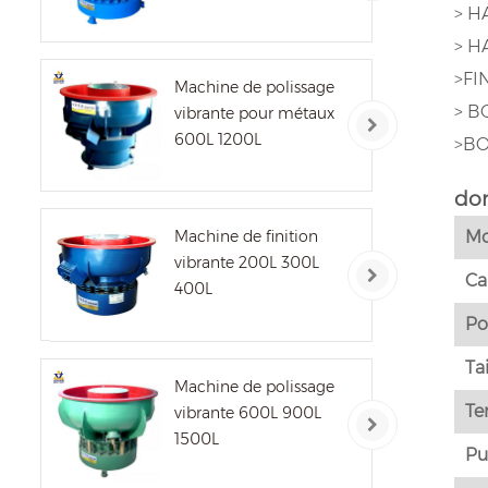
> H
> H
>FI
Machine de polissage
> B
vibrante pour métaux
600L 1200L
>BO
do
Machine de finition
Mo
vibrante 200L 300L
Ca
400L
Po
Ta
Machine de polissage
Te
vibrante 600L 900L
1500L
Pu