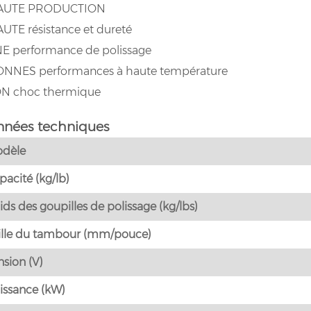
AUTE PRODUCTION
AUTE résistance et dureté
NE performance de polissage
ONNES performances à haute température
N choc thermique
nnées techniques
dèle
pacité (kg/lb)
ids des goupilles de polissage (kg/lbs)
ille du tambour (mm/pouce)
nsion (V)
issance (kW)