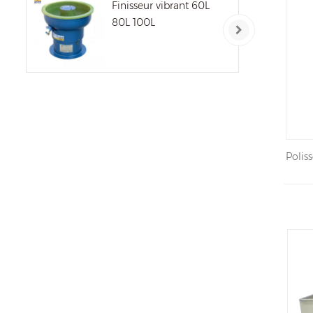
Finisseur vibrant 60L
80L 100L
Polis