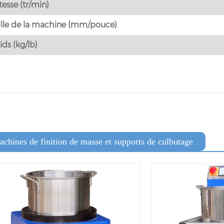
tesse (tr/min)
ille de la machine (mm/pouce)
ids (kg/lb)
chines de finition de masse et supports de culbutage