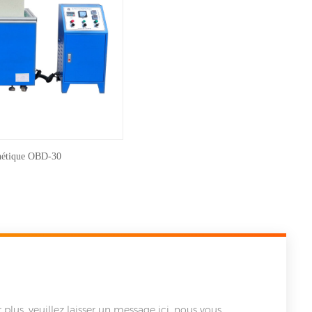
gnétique OBD-30
 plus, veuillez laisser un message ici, nous vous