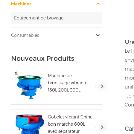
Machines
Équipement de broyage
Consumables
Une
Le f
Nouveaux Produits
envi
mac
Machine de
mor
brunissage vibrante
unif
150L 200L 300L
"Je
Cont
Gobelet vibrant Chine
bon marché 600L
Car
avec séparateur