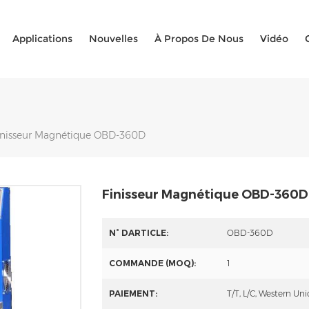
Applications
Nouvelles
À Propos De Nous
Vidéo
inisseur Magnétique OBD-360D
Finisseur Magnétique OBD-360D
N° DARTICLE:
OBD-360D
COMMANDE (MOQ):
1
PAIEMENT:
T/T, L/C, Western Un