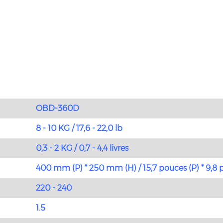
OBD-360D
8 - 10 KG / 17,6 - 22,0 lb
0,3 - 2 KG / 0,7 - 4,4 livres
400 mm (P) * 250 mm (H) / 15,7 pouces (P) * 9,8 
220 - 240
1.5