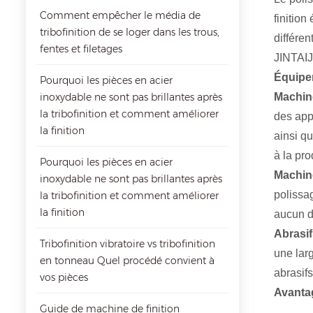
Comment empêcher le média de
finition
tribofinition de se loger dans les trous,
différe
fentes et filetages
JINTAIJ
Équipe
Pourquoi les pièces en acier
inoxydable ne sont pas brillantes après
Machine
la tribofinition et comment améliorer
des app
la finition
ainsi q
à la pro
Pourquoi les pièces en acier
Machine
inoxydable ne sont pas brillantes après
polissag
la tribofinition et comment améliorer
la finition
aucun d
Abrasif
Tribofinition vibratoire vs tribofinition
une lar
en tonneau Quel procédé convient à
abrasifs
vos pièces
Avantag
Guide de machine de finition