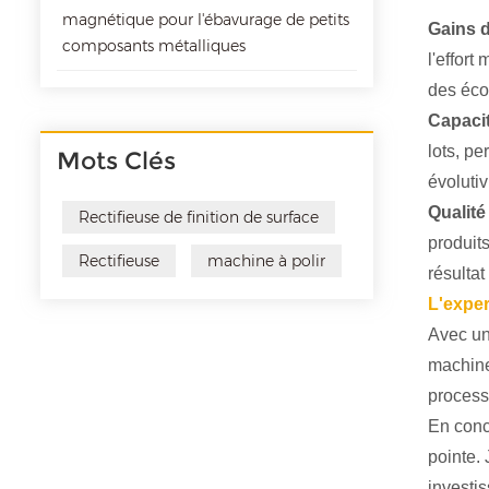
magnétique pour l'ébavurage de petits
Gains d
composants métalliques
l'effort
des éco
Capaci
lots, p
Mots Clés
évoluti
Qualité
Rectifieuse de finition de surface
produit
Rectifieuse
machine à polir
résultat 
L'exper
Avec un 
machine
processu
En concl
pointe.
investi