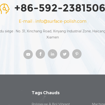
+86-592-238150
E-mail : info@surface-polish.com
du siège : No. 31, Xinchang Road, Xinyang Industrial Zone, Haicang 
Xiamen
Tags Chauds
Polisseuse À Bol Vibrant
Machine 