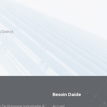
6
District,
Besoin Daide
De Polissage Industrielle À
Accueil