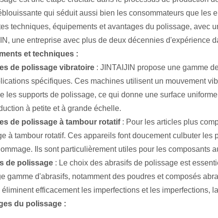
 éblouissante qui séduit aussi bien les consommateurs que les en
ntes techniques, équipements et avantages du polissage, avec un 
IN, une entreprise avec plus de deux décennies d'expérience dan
ments et techniques :
s de polissage vibratoire
: JINTAIJIN propose une gamme de 
lications spécifiques. Ces machines utilisent un mouvement vibra
ue les supports de polissage, ce qui donne une surface uniforme 
duction à petite et à grande échelle.
s de polissage à tambour rotatif
: Pour les articles plus co
e à tambour rotatif. Ces appareils font doucement culbuter les p
ommage. Ils sont particulièrement utiles pour les composants 
s de polissage
: Le choix des abrasifs de polissage est essenti
ge gamme d'abrasifs, notamment des poudres et composés abrasif
 éliminent efficacement les imperfections et les imperfections, la
es du polissage :