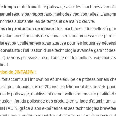
e temps et de travail
: le polissage avec les machines avancée
 manuel requis par rapport aux méthodes traditionnelles. L'automa
nomies substantielles de temps et de main d'œuvre.
tés de production de masse
: les machines industrielles à gr
ermettant aux fabricants de rationaliser leurs processus de prod
vité est particulièrement avantageuse pour les industries nécess
 constante
: l'utilisation d'une technologie avancée garantit des
s. Que vous polissiez un seul article ou des milliers, vous pou
final.
tise de JINTAIJIN
:
fort accent sur l'innovation et une équipe de professionnels che
s à polir depuis plus de 20 ans. Ils détiennent des brevets pour
s de polissage, établissant de nouvelles normes de qualité et d'
usion, l’art du polissage des produits en alliage d’aluminium a
 JINTAIJIN, grâce à son expérience et ses technologies brevetées
ssant dans leur équipement, les fabricants peuvent économiser 