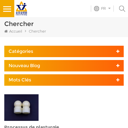
FR
Chercher
Accueil
Chercher
Catégories
Nouveau Blog
Mots Clés
Processus de plasturgie