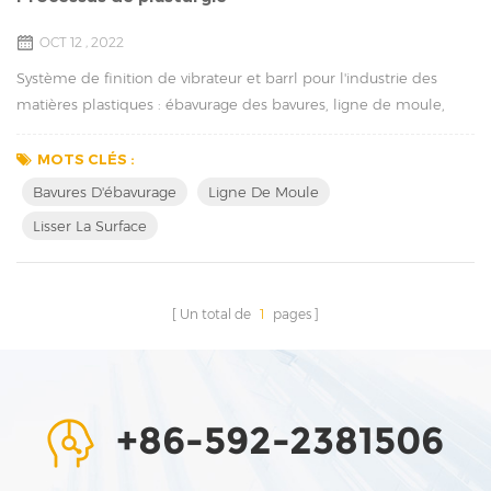
OCT 12 , 2022
Système de finition de vibrateur et barrl pour l'industrie des
matières plastiques : ébavurage des bavures, ligne de moule,
lissage de la surface Industrie automobile et électronique,
électroménager, construction mécanique et technologie
MOTS CLÉS :
médicale : les pièces fonctionnelles thermodurcissables et
Bavures D'ébavurage
Ligne De Moule
thermoplastiques et les pièces de sécurité revêtent une grande
Lisser La Surface
importance pour ce secteur industriel un...
Un total de
1
pages
+86-592-2381506