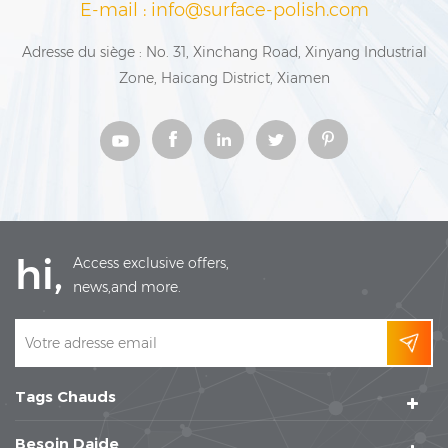
E-mail : info@surface-polish.com
Adresse du siège : No. 31, Xinchang Road, Xinyang Industrial
Zone, Haicang District, Xiamen
hi,
Access exclusive offers,
news,and more.
Tags Chauds
Besoin Daide